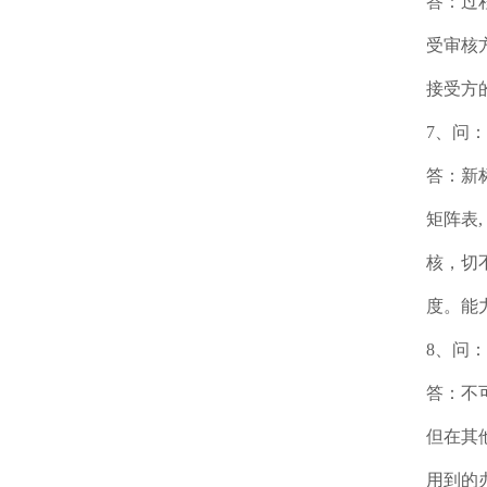
答：过
受审核
接受方
7、问
答：新
矩阵表
核，切
度。能
8、问
答：不
但在其
用到的