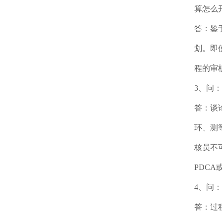
算怎么
答：鉴
划。即
程的审
3、问
答：谈
环、测
核员不
PDC
4、问
答：过