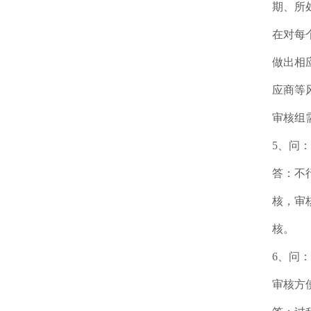
期、所
在对每
做出相
应商等
审核组
5、问
答：不
核，审
核。
6、问
审核方